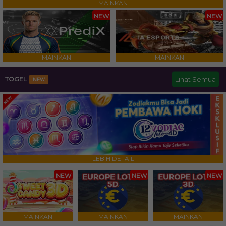
MAINKAN
NEW
NEW
MAINKAN
MAINKAN
TOGEL
Lihat Semua
NEW
LEBIH DETAIL
NEW
NEW
NEW
MAINKAN
MAINKAN
MAINKAN