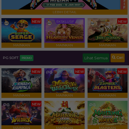
LEBIH DETAIL
NEW
NEW
EKSKLUSIF
MAINKAN
MAINKAN
MAINKAN
Cari
PG SOFT
Lihat Semua
PROMO
NEW
NEW
NEW
MAINKAN
MAINKAN
MAINKAN
NEW
MAINKAN
MAINKAN
MAINKAN