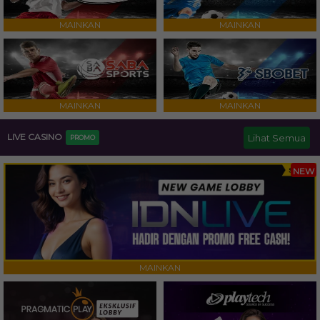
MAINKAN
MAINKAN
MAINKAN
MAINKAN
LIVE CASINO
Lihat Semua
PROMO
NEW
MAINKAN