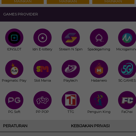
MAINKAN
MAINKAN
MAINKAN
GAMES PROVIDER
IDNSLOT
Idn E-lottery
Stream N Spin
Spadegaming
Microgamin
Pragmatic Play
Slot Mania
Playtech
Habanero
5G GAMES
PG Soft
PP POP
TTG
Penguin King
FaChai
PERATURAN
KEBIJAKAN PRIVASI