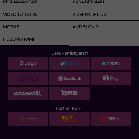
PERMAINAN FAIR
CARA BERMAIN
VIDEO TUTORIAL
ALTERNATIF LINK
MOBILE
ANTI BLOKIR
HUBUNGI KAMI
Cara Pembayaran:
Partner Kami: