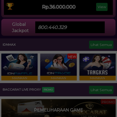
Rp.
36.000.000
View
Global
800.440.329
Jackpot
Lihat Semua
IDNMAX
NEW
MAINKAN
MAINKAN
MAINKAN
BACCARAT LIVE PROXY
Lihat Semua
PROMO
PROMO
PEMELIHARAAN GAME